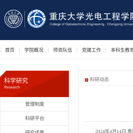
首页
学院概况
师资队伍
党建工作
本科生教
科研动态
科学研究
Research
管理制度
科研平台
2024
年
4
月
14
日
,
重
研究成果