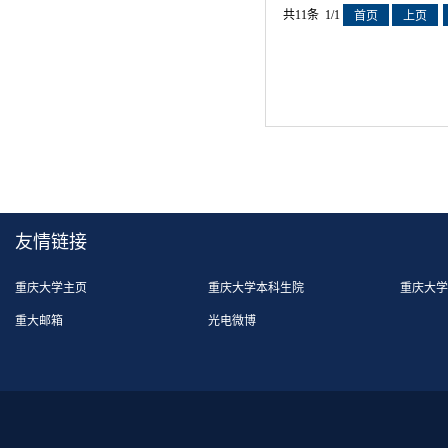
共11条 1/1
首页
上页
友情链接
重庆大学主页
重庆大学本科生院
重庆大学
重大邮箱
光电微博