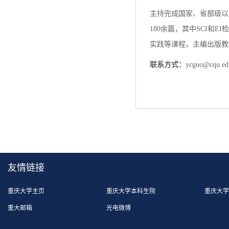
主持完成国家、省部级以
180余篇，其中SCI和
实践等课程，主编出版教
联系方式：
ycguo@cqu.ed
友情链接
重庆大学主页
重庆大学本科生院
重庆大学
重大邮箱
光电微博