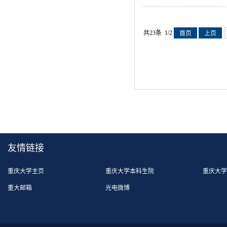
共23条 1/2
首页
上页
友情链接
重庆大学主页
重庆大学本科生院
重庆大学
重大邮箱
光电微博